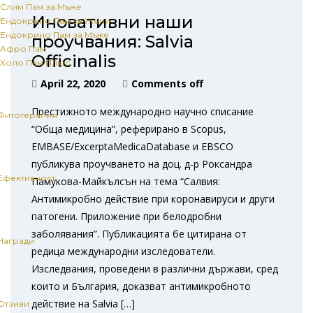
Слим Пам за Мъже
Иновативни наши
Ендокрино Пам за Жени
Ендокрино Пам за Мъже
проучвания: Salvia
Афро Пам
Officinalis
Холо Пам Плюс
April 22, 2020
Comments off
Престижното международно научно списание
Фитотерапия
“Обща медицина”, реферирано в Scopus,
EMBASE/ExcerptaMedicaDatabase и EBSCO
публикува проучването на доц. д-р Роксандра
Ефективност
Памукова-Майкълсън на тема “Салвия:
Антимикробно действие при коронавируси и други
патогени. Приложение при белодробни
заболявания”. Публикацията бе цитирана от
Награди
редица международни изследователи.
Изследвания, проведени в различни държави, сред
които и България, доказват антимикробното
действие на Salviа […]
Отзиви