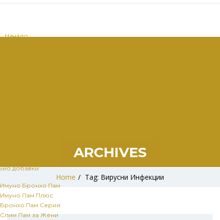
Начало
За нас
Нашата клиника
ARCHIVES
Био добавки
Home
/
Tag: Вирусни Инфекции
Имуно Бронхо Пам
Имуно Пам Плюс
Бронхо Пам Серия
Слим Пам за Жени