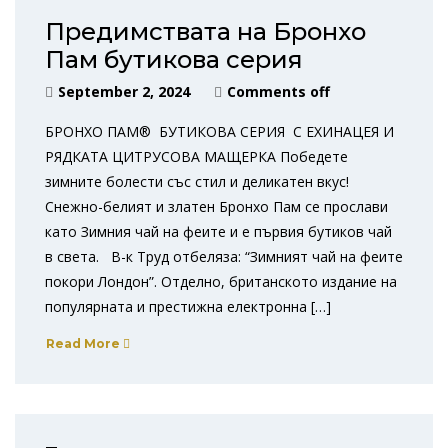
Предимствата на Бронхо
Пам бутикова серия
September 2, 2024
Comments off
БРОНХО ПАМ® БУТИКОВА СЕРИЯ С ЕХИНАЦЕЯ И
РЯДКАТА ЦИТРУСОВА МАЩЕРКА Победете
зимните болести със стил и деликатен вкус!
Снежно-белият и златен Бронхо Пам се прослави
като Зимния чай на феите и e първия бутиков чай
в света. В-к Труд отбеляза: “Зимният чай на феите
покори Лондон”. Отделно, британското издание на
популярната и прeстижна електронна […]
Read More