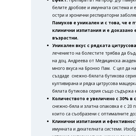
белите дробове и имунната система и е
остри и хронични респираторни заболяв
Памуков е уникален и с това, че е
клинични изпитания и е доказано е
възрастни.
Уникален вкус с рядката цитрусов
лечението на болестите трябва да бъда
на доц. Андреева от Медицинска академ
много вкуса на Бронхо Пам. С цел да н
създаде снежно-бялата бутикова серия
култивирана и рядка цитрусова мащерка
бялата бутикова серия също съдържа 
Количеството е увеличено с 30% в 
снежно-бяла и златна опаковка е с 20 
които са съобразени с оптималните доз
Клинични изпитания и ефективнос
имунната и дихателната системи. Изобр