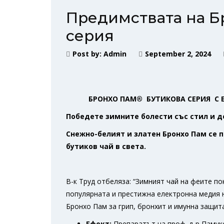
Предимствата на Б
серия
Post by:
Admin
September 2, 2024
БРОНХО ПАМ®
БУТИКОВА СЕРИЯ С 
Победете зимните болести със стил и д
Снежно-белият и златен Бронхо Пам се 
бутиков чай в света.
В-к Труд отбеляза: “Зимният чай на феите п
популярната и прeстижна електронна медия
Бронхо Пам за грип, бронхит и имунна защита
Ефект:
Препаратът на проф. д-р Памук