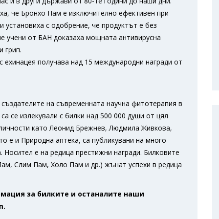
ас и в други държави от 80-те години до наши дни.
ха, че Бронхо Пам е изключително ефективен при
и установиха с одобрение, че продуктът е без
не учени от БАН доказаха мощната антивирусна
 грип.
 ехинацея получава над 15 международни награди от
т създателите на съвременната научна фитотерапия в
а се излекували с билки над 500 000 души от цял
 личности като Леонид Брежнев, Людмила Живкова,
ито е и Природна аптека, са публикувани на много
. Носител е на редица престижни награди. Билковите
ам, Слим Пам, Холо Пам и др.) жънат успехи в редица
рмация за билките и останалите наши
m.