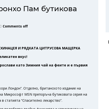
ронхо Пам бутикова
Comments off
ЕХИНАЦЕЯ И РЯДКАТА ЦИТРУСОВА МАЩЕРКА
еликатен вкус!
прослави като Зимния чай на феите и e първия
окори Лондон”. Отделно, британското издание на
 на Микрософт MSN препоръча бутиковата серия на
 в статията “Спасително лекарство”.
ов подобрява трайно функцията и структурата на