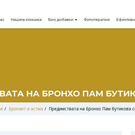
нас
Нашата клиника
Био добавки
Фитотерапия
Ефективн
ВАТА НА БРОНХО ПАМ БУТИК
e
/
Бронхит и астма
/
Предимствата на Бронхо Пам бутикова с