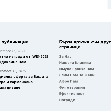
 публикации
Бърза връзка към дру
страници
ember 15, 2025
атни награди от IWIS-2025
За Нас
Ендокрино Пам
Нашата Клиника
Имуно Бронхо Пам
tember 15, 2025
Слим Пам За Жени
циална оферта за Вашата
Афро Пам
ура и хормонално
младяване
Фитотерапия
Ефективност
Награди