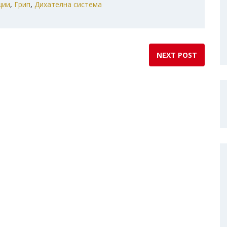
ции
,
Грип
,
Дихателна система
NEXT POST