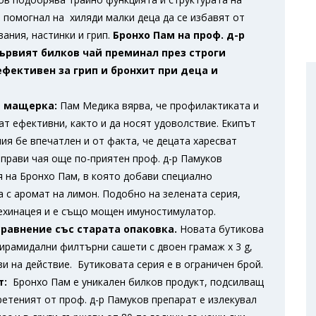
 помогнал на хиляди малки деца да се избавят от
ания, настинки и грип.
Бронхо Пам на проф. д-р
 първият билков чай преминал през строги
фективен за грип и бронхит при деца и
а мащерка:
Пам Медика вярва, че профилактиката и
т ефективни, както и да носят удоволствие. Екипът
ия бе впечатлен и от факта, че децата харесват
аправи чая още по-приятен проф. д-р Памуков
 на Бронхо Пам, в която добави специално
 с аромат на лимон. Подобно на зелената серия,
ехинацея и е също мощен имуностимулатор.
сравнение със старата опаковка.
Новата бутикова
пирамидални филтърни сашети с двоен грамаж х 3 g,
и на действие. Бутиковата серия е в ограничен брой.
т:
Бронхо Пам е уникален билков продукт, подсилващ
етеният от проф. д-р Памуков препарат е излекувал