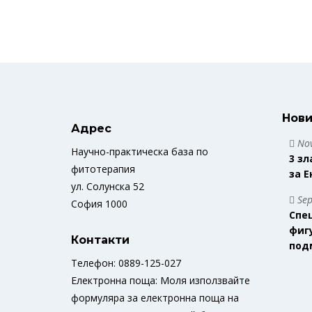
Нови
Адрес
Nov
Научно-практическа база по
3 зл
фитотерапия
за 
ул. Солунска 52
Sep
София 1000
Спе
фиг
Контакти
под
Телефон: 0889-125-027
Електронна поща: Моля използвайте
формуляра за електронна поща на