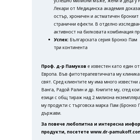
успешно милиони мъже, жени и деца у н
Лекари от Медицинска академия доказа
остър, хроничен и астматичен бронхит 
странични ефекти. В отделно изследва
активност на билковата комбинация при
Успех:
Българската серия Бронхо Пам с
три континента
Проф. д-р Памуков
е известен като един о
Европа. Във фитотерапевтичната му клиника с
свят. Сред клиентите му има много известни
Ванга, Радой Ралин и др. Книгите му, сrед ко
езици с общ тираж над 2 милиона екземпляра
му продукти с търговска марка Пам (Бронхо П
държави.
За повече любопитна и интересна инфо
продукти, посетете www.dr-pamukoff.co